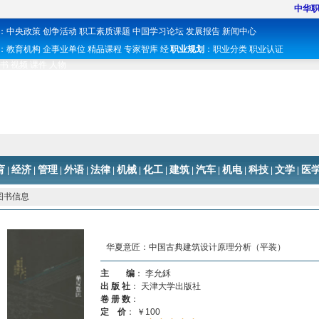
中华
：
中央政策
创争活动
职工素质课题
中国学习论坛
发展报告
新闻中心
：
教育机构
企事业单位
精品课程
专家智库
经
职业规划
：
职业分类
职业认证
书
视频
课件
人物
育
经济
管理
外语
法律
机械
化工
建筑
汽车
机电
科技
文学
医
|
|
|
|
|
|
|
|
|
|
|
|
 图书信息
华夏意匠：中国古典建筑设计原理分析（平装）
主 编
： 李允鉌
出 版 社
： 天津大学出版社
卷 册 数
：
定 价
： ￥100