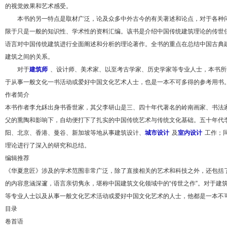
的视觉效果和艺术感受。
本书的另一特点是取材广泛，论及众多中外古今的有关著述和论点，对于各种问
限于只是一般的知识性、学术性的资料汇编。该书是介绍中国传统建筑理论的传世
语言对中国传统建筑进行全面阐述和分析的理论著作。全书的重点在总结中国古典
建筑之间的关系。
对于
建筑师
、设计师、美术家、以至考古学家、历史学家等专业人士，本书所
于从事一般文化一书活动或爱好中国文化艺术人士，也是一本不可多得的参考用书
作者简介
本书作者李允鉌出身书香世家，其父李研山是三、四十年代著名的岭南画家、书法家
父的熏陶和影响下，自幼便打下了扎实的中国传统艺术与传统文化基础。五十年代
阳、北京、香港、曼谷、新加坡等地从事建筑设计、
城市设计
及
室内设计
工作；
理论进行了深入的研究和总结。
编辑推荐
《华夏意匠》涉及的学术范围非常广泛，除了直接相关的艺术和科技之外，还包括
的内容意涵深邃，语言亲切隽永，堪称中国建筑文化领域中的“传世之作”。对于建
等专业人士以及从事一般文化艺术活动或爱好中国文化艺术的人士，他都是一本不
目录
卷首语