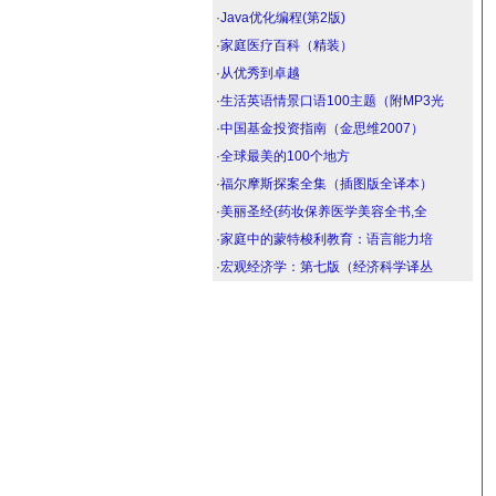
·
Java优化编程(第2版)
·
家庭医疗百科（精装）
·
从优秀到卓越
·
生活英语情景口语100主题（附MP3光
·
中国基金投资指南（金思维2007）
·
全球最美的100个地方
·
福尔摩斯探案全集（插图版全译本）
·
美丽圣经(药妆保养医学美容全书,全
·
家庭中的蒙特梭利教育：语言能力培
·
宏观经济学：第七版（经济科学译丛