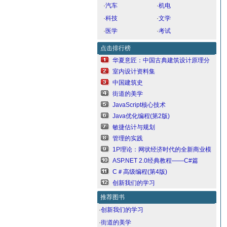
·
汽车
·
机电
·
科技
·
文学
·
医学
·
考试
点击排行榜
华夏意匠：中国古典建筑设计原理分
室内设计资料集
中国建筑史
街道的美学
JavaScript核心技术
Java优化编程(第2版)
敏捷估计与规划
管理的实践
1P理论：网状经济时代的全新商业模
ASP.NET 2.0经典教程——C#篇
C＃高级编程(第4版)
创新我们的学习
推荐图书
·
创新我们的学习
·
街道的美学