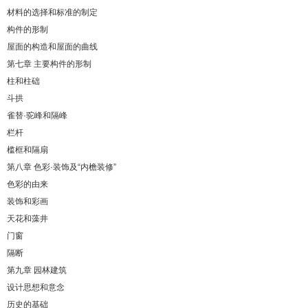
材料的选择和标准的制定
构件的形制
屋面的构造和屋面的曲线
第七章 主要构件的形制
柱和柱础
斗拱
雀替·驼峰和隔峰
栏杆
槛框和隔扇
第八章 色彩·装饰及“内檐装修”
色彩的由来
装饰和彩画
天花和藻井
门窗
隔断
第九章 园林建筑
设计思想和意念
历史的基础