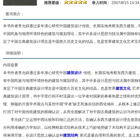
推荐星级
：
录入时间
： 2007/8/15 14:34
图书简介：
本书作者李允鉌通过多年潜心研究中国建筑设计传统、长期实地考察东西方建筑，
中国民族与地理环境特色的建筑与规划理论，其中许多设计思想与技法属中国独有
定了中国古典建筑设计理念是中国悠久历史文化的结晶，也是世界建筑文化艺术宝库
详细说明：
内容提要
本书作者李允鉌通过多年潜心研究中国
建筑设计
传统、长期实地考察东西方建筑，
有中国民族与地理环境特色的建筑与规划理论，其中许多设计思想与技法属中国独
肯定了中国古典建筑设计理念是中国悠久历史文化的结晶，也是世界
建筑文化
艺术
典建筑设计原理，书中字里行间不时流露出一位学者对国家的拳拳热爱之情和对优
慢、狭隘的片面学术观点与某些中国“学者”缺乏民族自信的西化倾向，从根本上修
打消了对中国传统建筑的模糊认识，从而全面解决了对中国古典建筑的认识与评价
李允鉌广泛运用中西比较和归纳汇总的方法，在确认东西方建筑设计理念差异的
分利用准确的力学知识，以柱网框架式结构从技术上巧妙地突破了木结构不足以构
得淋漓尽致，在设计思想上确认这种
建筑结构
形式是最合理和完善的形式，走上发