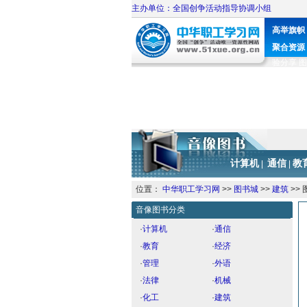
主办单位：全国创争活动指导协调小组
高举旗帜
聚合资源
验分享
图
计算机
通信
教
|
|
位置：
中华职工学习网
>>
图书城
>>
建筑
>>
音像图书分类
·
计算机
·
通信
·
教育
·
经济
·
管理
·
外语
·
法律
·
机械
·
化工
·
建筑