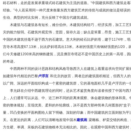
砖石材料，走的是发展承重墙式砖石建筑为主流的道路。“中国建筑和西方建筑走
经验。”今人若采用同一种尺度来衡量东西方建筑艺术的传统与成就的做法是错误
生动、典型的对比实例，充分反映了中国古代建筑成就。
木建筑与石建筑各有短长，难分伯仲。木建筑结构轻巧，经济实用，加工工艺简
灾的能力较弱。石建筑外观宏伟，坚固，留存久远；缺点是笨重，昂贵，施工工艺
中国的木建筑丝毫不逊于西方的石建筑。意大利的砖石比萨斜塔，建于1174年，塔高5
宫寺木塔高度67.13米，比比萨斜塔高出13米。木材的强度只有钢材强度的1/20
们今天修建1200米高的钢铁建筑，况且佛宫寺塔还不是中国历史上的第一高塔，
的奇迹。
中西两种不同的设计思路和结构风格导致西方人在建筑上着重追求向空间扩展规
如建筑年代相近的巴黎
卢浮宫
和北京的故宫，两者总的建筑面积相近，但西方人的
以广阔、深远的平面组织构成一个紧密的建筑群，它的基地面积几乎是卢浮宫的一
李允鉌在介绍中西建筑理论的同时，还从艺术鉴赏角度向读者传授了中国与西方
上，人们通常可以从远、中、近三种不同的距离来观察、体会建筑物的形体和美。
密的整体规划，呈现优美、柔和的外轮廓线，决不是西方那种简单几何图形的“盒子
量，凹凸变换的平面构图给人留下明确、深刻的印象；而中国建筑的立面则较为平淡
关。在更近的距离，人们可以清晰地发现中国木
建筑画
梁雕栋、栌栾交错的构造、
方生硬、单调、呆板的石建筑物根本无法相比的。因此，在观察中国和西方建筑时