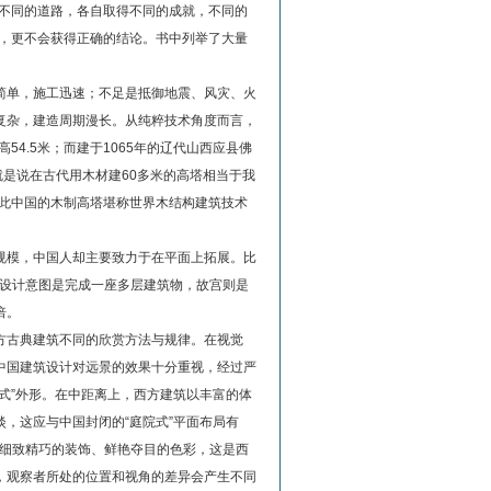
着不同的道路，各自取得不同的成就，不同的
的，更不会获得正确的结论。书中列举了大量
单，施工迅速；不足是抵御地震、风灾、火
复杂，建造周期漫长。从纯粹技术角度而言，
4.5米；而建于1065年的辽代山西应县佛
，就是说在古代用木材建60多米的高塔相当于我
因此中国的木制高塔堪称世界木结构建筑技术
模，中国人却主要致力于在平面上拓展。比
设计意图是完成一座多层建筑物，故宫则是
倍。
古典建筑不同的欣赏方法与规律。在视觉
中国建筑设计对远景的效果十分重视，经过严
式”外形。在中距离上，西方建筑以丰富的体
，这应与中国封闭的“庭院式”平面布局有
细致精巧的装饰、鲜艳夺目的色彩，这是西
，观察者所处的位置和视角的差异会产生不同