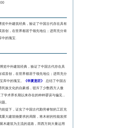
:00
博览中外建筑经典，验证了中国古代存在具有
或首创，在世界都居于领先地位；进而充分肯
中的瑰宝.
博览中外建筑经典，验证了中国古代存在具
有或首创，在世界都居于领先地位；进而充分
宝库中的瑰宝。
《华夏意匠》
总结了中国古
秀民族文化的自豪感，驳斥了少数西方人傲
正了学术界长期以来存在的种种谬误与偏见，
问题。
前提下，证实了中国古代勤劳睿智的工匠充
成重大建筑物要求的局限，将木材的性能发挥
展木建筑为主流的道路，而西方则大量运用