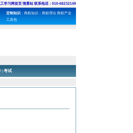
职工学习网首页
情景站
联系电话：010-68232149
定制知识
：
商权知识
：
商权理论
商权产业
工具包
学
考试
|