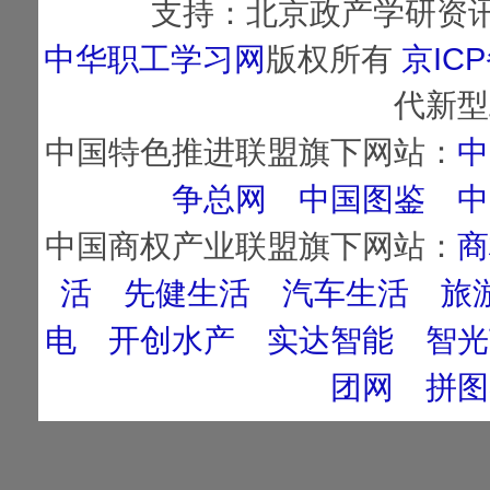
支持：北京政产学研资讯
中华职工学习网
版权所有
京ICP
代新型
中国特色推进联盟旗下网站：
中
争总网
中国图鉴
中
中国商权产业联盟旗下网站：
商
活
先健生活
汽车生活
旅
电
开创水产
实达智能
智光
团网
拼图