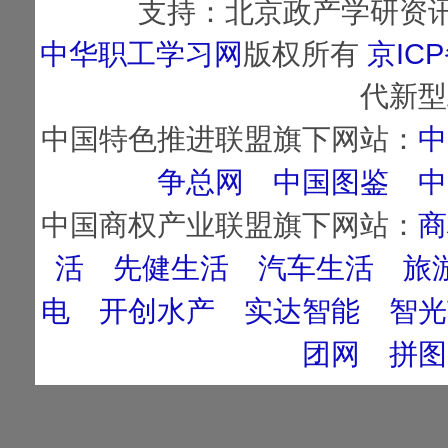
支持：北京政产学研资讯
中华职工学习网
版权所有
京ICP
代新型
中国特色推进联盟旗下网站：
中
争总网
中国图鉴
中
中国商权产业联盟旗下网站：
商
活
先健生活
汽车生活
旅
电
开创水产
实达智能
智光
团网
拼图