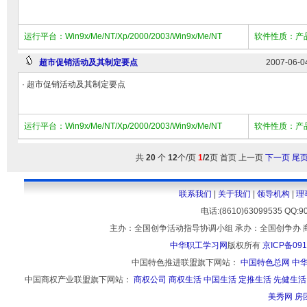
运行平台：Win9x/Me/NT/Xp/2000/2003/Win9x/Me/NT
软件性质：产
超市促销活动及其制定要点
2007-06-0
· 超市促销活动及其制定要点
运行平台：Win9x/Me/NT/Xp/2000/2003/Win9x/Me/NT
软件性质：产
共
20
个
12
个/页
1
/2
页 首页 上一页
下一页
尾
联系我们
|
关于我们
|
领导机构
|
理
电话:(8610)63099535 
主办：全国创争活动指导协调小组 承办：全国创争办 
中华职工学习网
版权所有
京ICP备091
中国特色推进联盟旗下网站：
中国特色总网
中
中国商权产业联盟旗下网站：
商权公司
商权生活
中国生活
定推生活
先健生活
美秀网
房