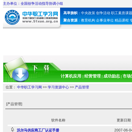
主办单位：全国创争活动指导协调小组
高举旗帜
：
中央政策
创争活动
职工素质课
聚合资源
：
教育机构
企事业单位
精品课程
计算机应用
经营管理
成功励志
市场
|
|
|
位置：
中华职工学习网
>>
学习资源中心
>>
产品管理
[产品管理]
软件名称
更新日期
沃尔马供应商工厂认证手册
2007-06-0