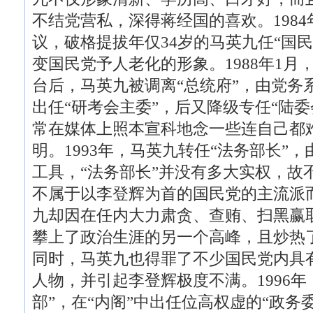
不结党营私，深得蒋经国的喜欢。1984
议，破格提拔年仅34岁的马英九任“国
变国民党予人老化的形象。1988年1
台后，马英九被调离“总统府”，由党务
出任“研考会主委”，后又降级专任“陆
常在媒体上照本宣科地念一些连自己都难
明。1993年，马英九转任“法务部长”
工具，“法务部长”并没有多大实权，故
不属于以李登辉为首的国民党的主流派而
九却因在任内大力肃贪、查贿、扫黑赢
攀上了政治生涯的另一个高峰，且炒热了
同时，马英九也得罪了不少国民党内具
人物，并引起李登辉极度不满。1996年
部”，在“内阁”中出任位高权虚的“政务委员