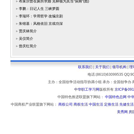
布莱尔曾在厕所求婚 克林顿为其当"保姆"(图)
李鹏：日记人生 三峡梦圆
李瑞环：学用哲学 改编京剧
朱镕基：风格依旧 京戏功深
贾庆林简介
吴仪简介
曾庆红简介
联系我们
|
关于我们
|
领导机构
|
理
电话:(8610)63099535 
主办：全国创争活动指导协调小组 承办：全国创争办 
中华职工学习网
版权所有
京ICP备091
中国特色推进联盟旗下网站：
中国特色总网
中
中国商权产业联盟旗下网站：
商权公司
商权生活
中国生活
定推生活
先健生活
美秀网
房