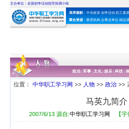
主办单位：全国创争活动指导协调小组
高举旗帜
：
中央政策
创争活动
职工素
聚合资源
：
教育机构
企事业单位
精品
政治
军事
文化
娱乐
科技
|
|
|
|
|
位置：
中华职工学习网
>>
人物
>>
政治
>>
马英九简介
2007/6/13 源自:
中华职工学习网
【字