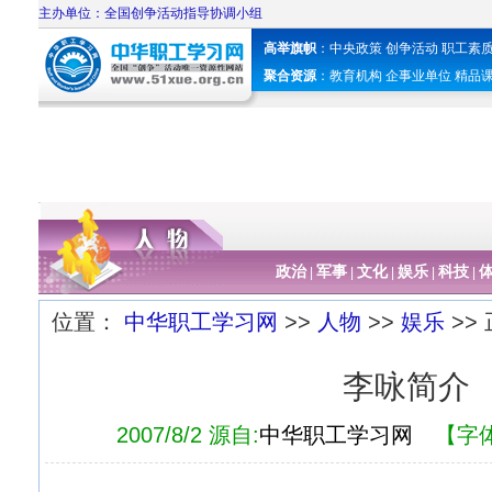
主办单位：全国创争活动指导协调小组
高举旗帜
：
中央政策
创争活动
职工素
聚合资源
：
教育机构
企事业单位
精品
政治
军事
文化
娱乐
科技
|
|
|
|
|
位置：
中华职工学习网
>>
人物
>>
娱乐
>>
李咏简介
2007/8/2 源自:
中华职工学习网
【字