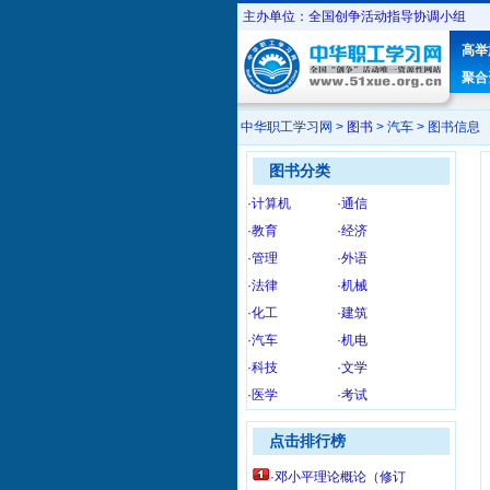
主办单位：全国创争活动指导协调小组
高举
聚合
中华职工学习网 >
图书
> 汽车 > 图书信息
图书分类
·计算机
·通信
·教育
·经济
·管理
·外语
·法律
·机械
·化工
·建筑
·汽车
·机电
·科技
·文学
·医学
·考试
点击排行榜
·邓小平理论概论（修订