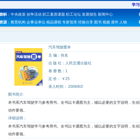
学习
旗帜
：
中央政策
创争活动
职工素质课题
职工论坛
发展报告
新闻中心
资源
：
教育机构
企事业单位
精品课程
专家智库
经验分享
图书
视频
课件
人物
汽车驾驶图本
主 编：佚名
出 版 社：人民交通出版社
卷 册 数：1
定 价： ￥25
录入时间： 2008/6/2
图书简介:
本书系汽车驾驶学习参考用书。全书以卡通图为主，辅以必要的文字说明，生动
动作要领。
详细说明：
本书系汽车驾驶学习参考用书。全书以卡通图为主，辅以必要的文字说明，生动
动作要领。