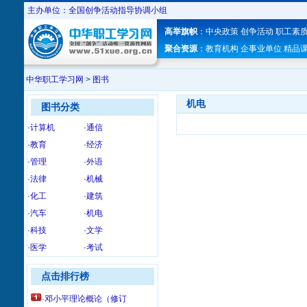
主办单位：全国创争活动指导协调小组
高举旗帜
：
中央政策
创争活动
职工素
聚合资源
：
教育机构
企事业单位
精品
中华职工学习网
>
图书
机电
图书分类
·计算机
·通信
·教育
·经济
·管理
·外语
·法律
·机械
·化工
·建筑
·汽车
·机电
·科技
·文学
·医学
·考试
点击排行榜
·邓小平理论概论（修订