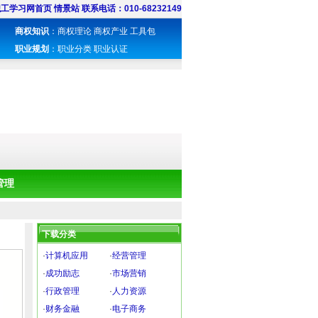
职工学习网首页
情景站
联系电话：010-68232149
商权知识
：
商权理论
商权产业
工具包
职业规划
：
职业分类
职业认证
管理
下载分类
·
计算机应用
·
经营管理
·
成功励志
·
市场营销
·
行政管理
·
人力资源
·
财务金融
·
电子商务