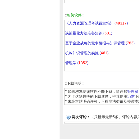
::
相关软件
::
《人力资源管理考试百宝箱》 (
49317
)
决策量化方法准备知识 (
581
)
基于企业战略的竞争情报与知识管理 (
783
)
机构知识管理的实施 (
461
)
管理学 (
1352
)
::下载说明::
*
如果您发现该软件不能下载，请通知
管理员
*
为了达到最快的下载速度，推荐使用
迅雷
下
*
未经本站明确许可，不得非法盗链及抄袭本
网友评论：
（只显示最新5条。评论内容