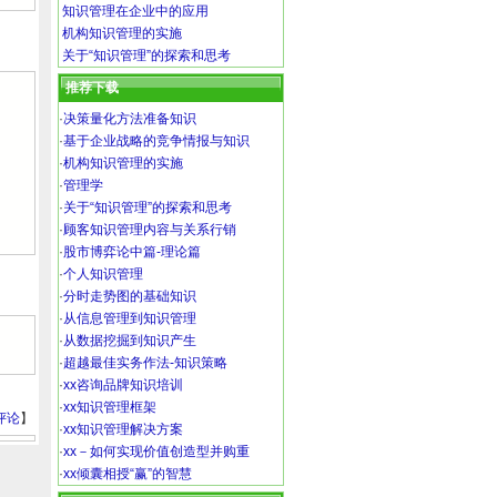
知识管理在企业中的应用
机构知识管理的实施
关于“知识管理”的探索和思考
推荐下载
·
决策量化方法准备知识
·
基于企业战略的竞争情报与知识
·
机构知识管理的实施
·
管理学
·
关于“知识管理”的探索和思考
·
顾客知识管理内容与关系行销
·
股市博弈论中篇-理论篇
·
个人知识管理
·
分时走势图的基础知识
·
从信息管理到知识管理
·
从数据挖掘到知识产生
·
超越最佳实务作法-知识策略
·
xx咨询品牌知识培训
·
xx知识管理框架
评论
】
·
xx知识管理解决方案
·
xx－如何实现价值创造型并购重
·
xx倾囊相授“赢”的智慧