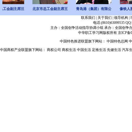
主席汪
北京市总工会副主席王
青岛港（集团）有限公
像铁人那样奉献
联系我们
|
关于我们
|
领导机构
|
电话:(8610)63099535
主办：全国创争活动指导协调小组 承办：全国创争办
中华职工学习网
版权所有
京ICP备0
中国特色推进联盟旗下网站：
中国特色总网
中国商权产业联盟旗下网站：
商权公司
商权生活
中国生活
定推生活
先健生活
汽车