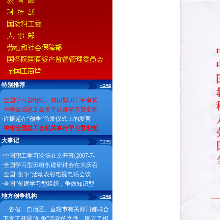
特别推荐
·
全国学习型组织，知识型职工评审奖
·
中华全国总工会关于认真学习贯彻党
·
许振超在“创争”首发仪式上的发言
·
中华全国总工会机关举行学习贯彻党
大事记
·
中国职工学习论坛在京开幕(2007-7-
·
全国学习型班组创建研讨会在大庆召
·
全国“创争”活动表彰电视电话会议
·
全国“创建学习型组织，争做知识型
地方创争机构
各省、自治区、直辖市有关部门都联合
下发了开展“创争”活动的文件，建立了相