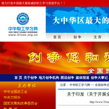
致力打造中国最大最权威的职工学习资源平台！！
首 页
创 争
文 库
首 页
关于创争
地方创争机构
图说创争
媒体报道
创争大事记
位置：
中华职工学习网
>>
全国创争
关于印发《关于开展
http://www.51x