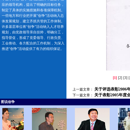
应的领导机构，提出了明确的目标任务，
制定了具体的实施措施和各项保障机制。
一些地方和行业把开展“创争”活动纳入总
体发展规划，建立齐抓共管的工作体制。
许多基层单位将“创争”活动纳入人才培养
规划，由党政领导亲自挂帅，明确分工，
指导督促，形成了党委领导、行政负责、
工会推动、各方配合的工作机制，为深入
推进“创争”活动提供了有力的组织保证。
[1]
[2]
[3]
[
关于评选表彰200
上一篇文章：
关于表彰2005年
下一篇文章：
图说创争